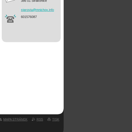
386 01 Strakonice
starosta
@mnichov
.info
601576087
MAPA STRÁNEK
RSS
TISK