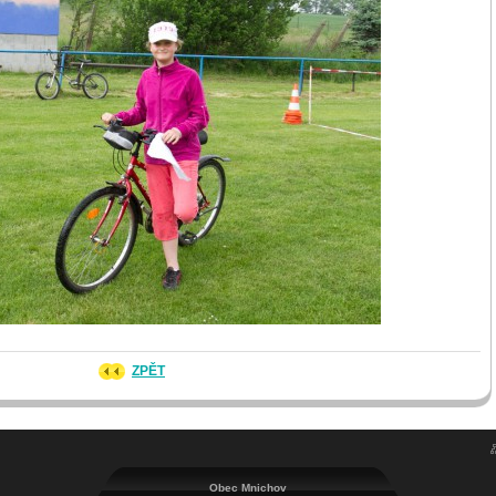
ZPĚT
Obec Mnichov