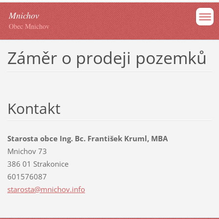
Mnichov
Obec Mnichov
Záměr o prodeji pozemků
Kontakt
Starosta obce Ing. Bc. František Kruml, MBA
Mnichov 73
386 01 Strakonice
601576087
starosta
@mnichov
.info