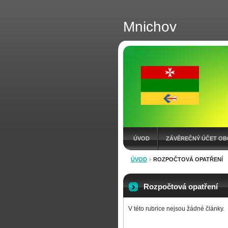
Mnichov
ÚVOD
ZÁVĚREČNÝ ÚČET OB
ÚVOD
ROZPOČTOVÁ OPATŘENÍ
KONTAKT
VÝKAZY
ROZP
Rozpočtová opatření
V této rubrice nejsou žádné články.