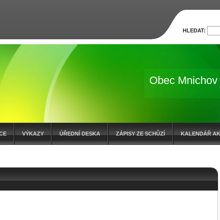
HLEDAT:
Obec Mnichov
CE
VÝKAZY
ÚŘEDNÍ DESKA
ZÁPISY ZE SCHŮZÍ
KALENDÁŘ AK
OČTOVÁ OPATŘENÍ
ZÁMĚR O PRODEJI POZEMKŮ