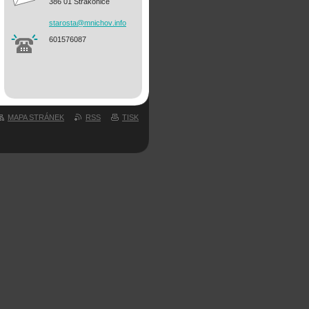
386 01 Strakonice
starosta
@mnichov
.info
601576087
MAPA STRÁNEK
RSS
TISK