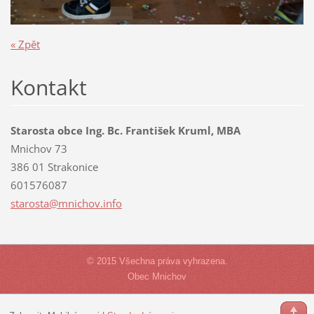
« Zpět
Kontakt
Starosta obce Ing. Bc. František Kruml, MBA
Mnichov 73
386 01 Strakonice
601576087
starosta
@mnichov
.info
© 2015 Všechna práva vyhrazena.
Obec Mnichov