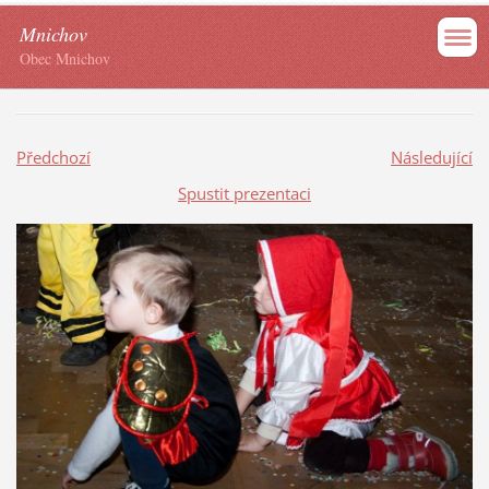
Mnichov
Obec Mnichov
Předchozí
Následující
Spustit prezentaci