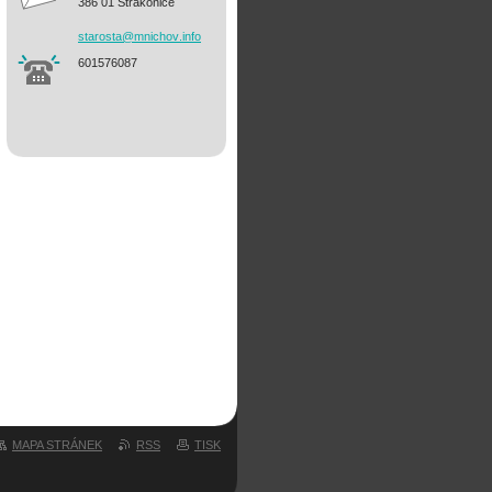
386 01 Strakonice
starosta
@mnichov
.info
601576087
MAPA STRÁNEK
RSS
TISK