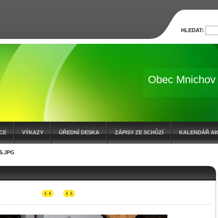
HLEDAT:
Obec Mnichov
CE
VÝKAZY
ÚŘEDNÍ DESKA
ZÁPISY ZE SCHŮZÍ
KALENDÁŘ AK
5.JPG
OČTOVÁ OPATŘENÍ
ZÁMĚR O PRODEJI POZEMKŮ