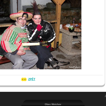
ZPĚT
Obec Mnichov