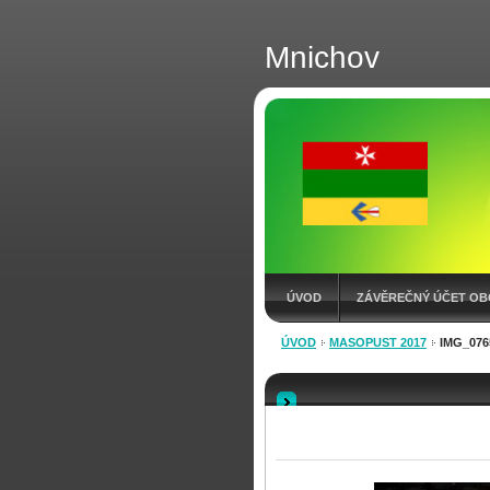
Mnichov
ÚVOD
ZÁVĚREČNÝ ÚČET OB
ÚVOD
MASOPUST 2017
IMG_076
KONTAKT
VÝKAZY
ROZP