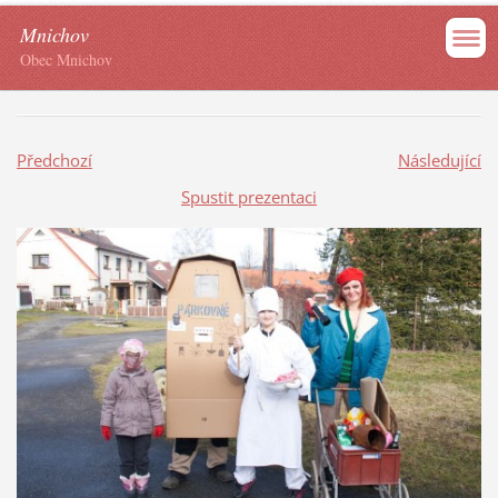
Mnichov
Obec Mnichov
Předchozí
Následující
Spustit prezentaci