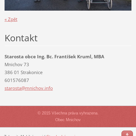
« Zpět
Kontakt
Starosta obce Ing. Bc. František Kruml, MBA
Mnichov 73
386 01 Strakonice
601576087
starosta
@mnichov
.info
© 2015 Všechna práva vyhrazena.
Obec Mnichov