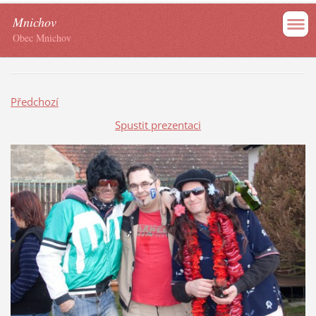
Mnichov
Obec Mnichov
Předchozí
Spustit prezentaci