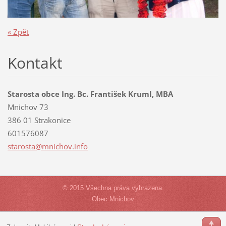
« Zpět
Kontakt
Starosta obce Ing. Bc. František Kruml, MBA
Mnichov 73
386 01 Strakonice
601576087
starosta
@mnichov
.info
© 2015 Všechna práva vyhrazena.
Obec Mnichov