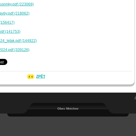
zemky.pdf (223069)
vby.pdf (218062)
 (156417)
df (141753)
4_letak.pdf (144922)
 2024.pdf (339126)
ZPĚT
Obec Mnichov