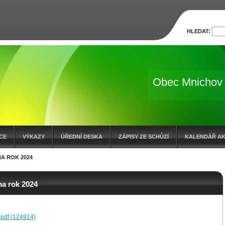
HLEDAT:
Obec Mnichov
CE
VÝKAZY
ÚŘEDNÍ DESKA
ZÁPISY ZE SCHŮZÍ
KALENDÁŘ AK
NA ROK 2024
OČTOVÁ OPATŘENÍ
ZÁMĚR O PRODEJI POZEMKŮ
na rok 2024
pdf (124914)