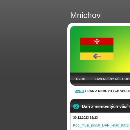
Mnichov
ÚVOD
ZÁVĚREČNÝ ÚČET OB
ÚVOD
DAŇ Z NEMOVITÝCH VĚCÍ 
KONTAKT
VÝKAZY
ROZP
Daň z nemovitých věcí 
30.12.2023 13:23
Kdo_musi_podat_DAP_letak_(002).