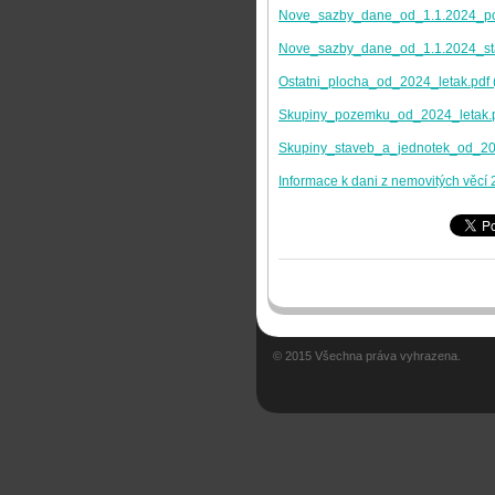
Nove_sazby_dane_od_1.1.2024_po
Nove_sazby_dane_od_1.1.2024_sta
Ostatni_plocha_od_2024_letak.pdf
Skupiny_pozemku_od_2024_letak.p
Skupiny_staveb_a_jednotek_od_202
Informace k dani z nemovitých věcí
© 2015 Všechna práva vyhrazena.