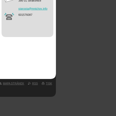
386 01 Strakonice
starosta
@mnichov
.info
601576087
MAPA STRÁNEK
RSS
TISK