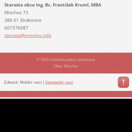
Starosta obce Ing. Bc. František Kruml, MBA
Mnichov 73
386 01 Strakonice
601576087
starosta
@mnichov
.info
© 2015 Všechna práva vyhrazena.
Obec Mnichov
Zobrazit:
Mobilní verzi
|
Standardní verzi