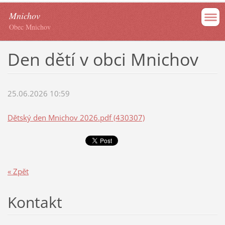
Mnichov
Obec Mnichov
Den dětí v obci Mnichov
25.06.2026 10:59
Dětský den Mnichov 2026.pdf (430307)
« Zpět
Kontakt