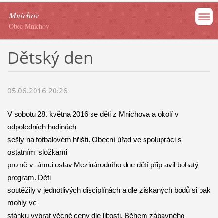
Mnichov
Obec Mnichov
Dětský den
05.06.2016 20:26
V sobotu 28. května 2016 se děti z Mnichova a okolí v
odpoledních hodinách
sešly na fotbalovém hřišti. Obecní úřad ve spolupráci s
ostatními složkami
pro ně v rámci oslav Mezinárodního dne dětí připravil bohatý
program. Děti
soutěžily v jednotlivých disciplínách a dle získaných bodů si pak
mohly ve
stánku vybrat věcné ceny dle libosti. Během zábavného