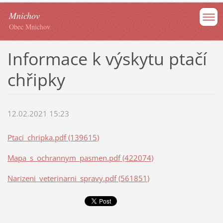
Mnichov
Obec Mnichov
Informace k výskytu ptačí
chřipky
12.02.2021 15:23
Ptaci_chripka.pdf (139615)
Mapa_s_ochrannym_pasmen.pdf (422074)
Narizeni_veterinarni_spravy.pdf (561851)