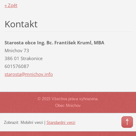
« Zpět
Kontakt
Starosta obce Ing. Bc. František Kruml, MBA
Mnichov 73
386 01 Strakonice
601576087
starosta
@mnichov
.info
© 2015 Všechna práva vyhrazena.
Obec Mnichov
Zobrazit:
Mobilní verzi
|
Standardní verzi