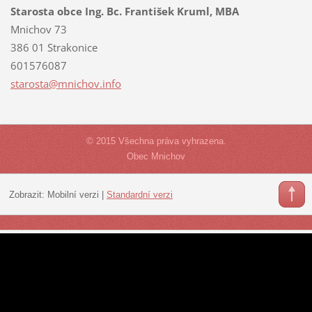
Starosta obce Ing. Bc. František Kruml, MBA
Mnichov 73
386 01 Strakonice
601576087
starosta
@mnichov
.info
© 2015 Všechna práva vyhrazena.
Obec Mnichov
Zobrazit:
Mobilní verzi
|
Standardní verzi