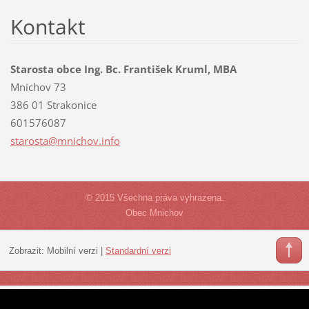
Kontakt
Starosta obce Ing. Bc. František Kruml, MBA
Mnichov 73
386 01 Strakonice
601576087
starosta
@mnichov
.info
© 2015 Všechna práva vyhrazena.
Obec Mnichov
Zobrazit:
Mobilní verzi
|
Standardní verzi