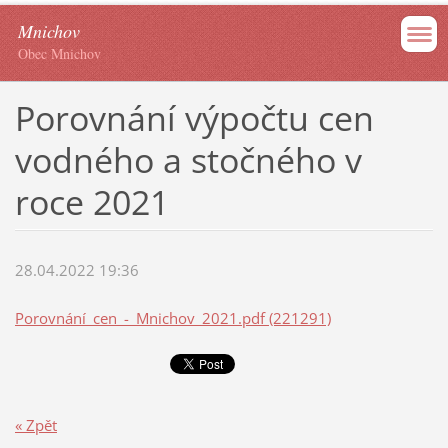
Mnichov
Obec Mnichov
Porovnání výpočtu cen
vodného a stočného v
roce 2021
28.04.2022 19:36
Porovnání_cen_-_Mnichov_2021.pdf (221291)
« Zpět