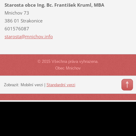
Starosta obce Ing. Bc. František Kruml, MBA
Mnichov 73
386 01 Strakonice
601576087
starosta
@mnichov
.info
© 2015 Všechna práva vyhrazena.
Obec Mnichov
Zobrazit:
Mobilní verzi
|
Standardní verzi