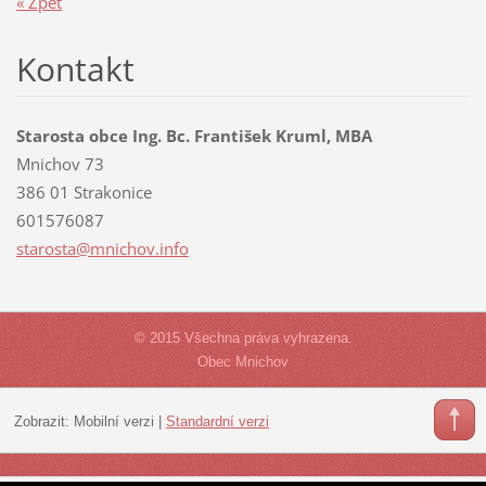
« Zpět
Kontakt
Starosta obce Ing. Bc. František Kruml, MBA
Mnichov 73
386 01 Strakonice
601576087
starosta
@mnichov
.info
© 2015 Všechna práva vyhrazena.
Obec Mnichov
Zobrazit:
Mobilní verzi
|
Standardní verzi