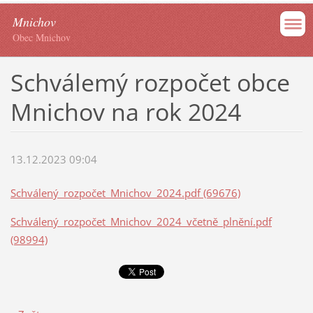
Mnichov
Obec Mnichov
Schválemý rozpočet obce
Mnichov na rok 2024
13.12.2023 09:04
Schválený_rozpočet_Mnichov_2024.pdf (69676)
Schválený_rozpočet_Mnichov_2024_včetně_plnění.pdf
(98994)