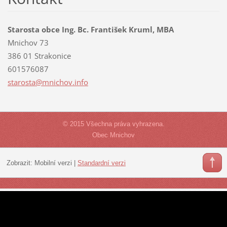
Starosta obce Ing. Bc. František Kruml, MBA
Mnichov 73
386 01 Strakonice
601576087
starosta
@mnichov
.info
© 2015 Všechna práva vyhrazena.
Obec Mnichov
Zobrazit:
Mobilní verzi
|
Standardní verzi