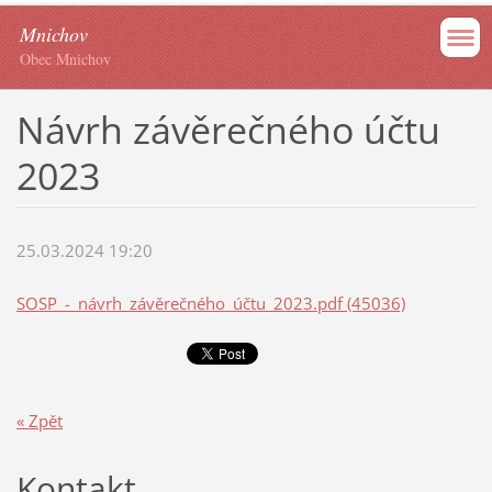
Mnichov
Obec Mnichov
Návrh závěrečného účtu
2023
25.03.2024 19:20
SOSP_-_návrh_závěrečného_účtu_2023.pdf (45036)
« Zpět
Kontakt