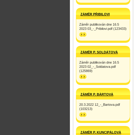
ZÁMĚR PŘIBILOVI
Záměr publikován dne 16.5
2023 03_-_Pribilovi.pdf (123433)
>>
ZÁMĚR P. SOLDÁTOVÁ
Záměr publikován dne 16.5
2023 02_-_Soldatova.pdf
(125869)
>>
ZÁMĚR P. BÁRTOVÁ
20.3.2022 12_-_Bartova.pdf
(103213)
>>
ZÁMĚR P. KUNCIPÁLOVÁ