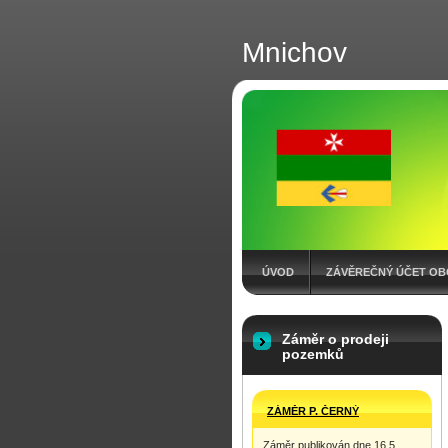
Mnichov
ÚVOD
ZÁVĚREČNÝ ÚČET OB
KONTAKT
VÝKAZY
ROZP
Záměr o prodeji
pozemků
ZÁMĚR P. ČERNÝ
Záměr publikován dne 16.5