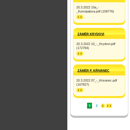
20.3.2022 10a_-
_Kuncipalova.pdf (158776)
>>
ZÁMĚR KRYDOVI
20.3.2022 10_-_Krydovi.pdf
(172784)
>>
ZÁMĚR P. KŘIVANEC
20.3.2022 07_-_Krivanec.pdf
(167827)
>>
1
2