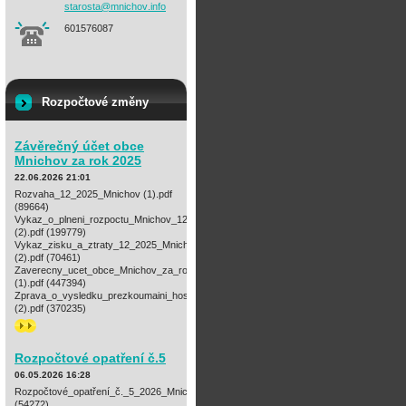
starosta
@mnichov
.info
601576087
Rozpočtové změny
Závěrečný účet obce
Mnichov za rok 2025
22.06.2026 21:01
Rozvaha_12_2025_Mnichov (1).pdf
(89664)
Vykaz_o_plneni_rozpoctu_Mnichov_12_2025
(2).pdf (199779)
Vykaz_zisku_a_ztraty_12_2025_Mnichov
(2).pdf (70461)
Zaverecny_ucet_obce_Mnichov_za_rok_2025
(1).pdf (447394)
Zprava_o_vysledku_prezkoumaini_hospodareni_za_rok_2025_Mnichov
(2).pdf (370235)
>>
Rozpočtové opatření č.5
06.05.2026 16:28
Rozpočtové_opatření_č._5_2026_Mnichov.pdf
(54272)