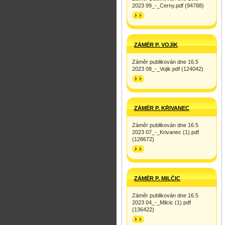
2023 99_-_Cerny.pdf (94788)
>>
ZÁMĚR P. VOJÍK
Záměr publikován dne 16.5
2023 08_-_Vojik.pdf (124042)
>>
ZÁMĚR P. KŘIVANEC
Záměr publikován dne 16.5
2023 07_-_Krivanec (1).pdf
(128672)
>>
ZÁMĚR P. MILČIC
Záměr publikován dne 16.5
2023 04_-_Milcic (1).pdf
(136422)
>>