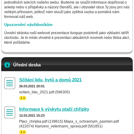
jednotlivích sekcích našeho webu. Budeme se snažit informace doplňovat o
ankety nebo o příspěvky a názory čtenářů, ale i obyvatel obce.Ty jsou pro nás
velikým přínosem, jelikož nám slouží jako zpětná vazba a pomáhá nám
formovat náš web.
Upozornění návštěvníkům
Úvodní stránka naší webové prezentace funguje podobně jako výkladní skříň
obchodu. Je to místo vhodné k prezentaci aktuálních novinek nebo třeba akcí,
které pořádáme.
Úřední deska
Sčítání lidu, bytů a domů 2021
26.03.2021 20:01
scitani_lidu_2021.pdf (586305)
>>
Informace k výskytu ptačí chřipky
12.02.2021 15:23
Ptaci_chripka.pdf (139615) Mapa_s_ochrannym_pasmen.pdf
(422074) Narizeni_veterinarni_spravy.pdf (561851)
>>