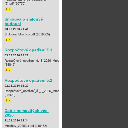
(1).pdf (20770)
>>
Smlouva o smlouvě
budoucí
03.03.2026 21:41
Smlouva_Mnichov.pdf (2019305)
>>
Rozpočtové opatření č.3
03.03.2026 16:21
Rozpočtové_opatření_č._3_2026_Mnichov.pdf
(55842)
>>
Rozpočtové opatření č.2
02.02.2026 16:20
Rozpočtové_opatření_č._2_2026_Mnichov.pdf
(58429)
>>
Daň z nemovitých věcí
2026
21.01.2026 18:34
Mnichov_2026(1).pdf (116452)