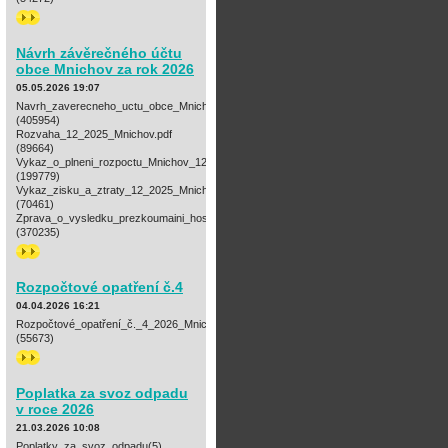
>>
Návrh závěrečného účtu
obce Mnichov za rok 2026
05.05.2026 19:07
Navrh_zaverecneho_uctu_obce_Mnichov_za_rok_2025.pdf
(405954)
Rozvaha_12_2025_Mnichov.pdf
(89664)
Vykaz_o_plneni_rozpoctu_Mnichov_12_2025.pdf
(199779)
Vykaz_zisku_a_ztraty_12_2025_Mnichov.pdf
(70461)
Zprava_o_vysledku_prezkoumaini_hospodareni_za_rok_2025_Mnichov.pdf
(370235)
>>
Rozpočtové opatření č.4
04.04.2026 16:21
Rozpočtové_opatření_č._4_2026_Mnichov.pdf
(55673)
>>
Poplatka za svoz odpadu
v roce 2026
21.03.2026 10:08
Poplatky_za_svoz_odpadu(5)