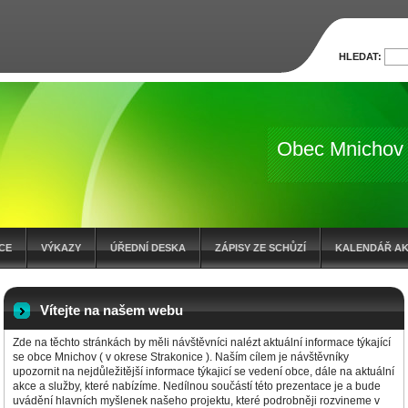
HLEDAT:
Obec Mnichov
CE
VÝKAZY
ÚŘEDNÍ DESKA
ZÁPISY ZE SCHŮZÍ
KALENDÁŘ AK
OČTOVÁ OPATŘENÍ
ZÁMĚR O PRODEJI POZEMKŮ
Vítejte na našem webu
Zde na těchto stránkách by měli návštěvníci nalézt aktuální informace týkající
se obce Mnichov ( v okrese Strakonice ). Naším cílem je návštěvníky
upozornit na nejdůležitější informace týkajicí se vedení obce, dále na aktuální
akce a služby, které nabízíme. Nedílnou součástí této prezentace je a bude
uvádění hlavních myšlenek našeho projektu, které podrobněji rozvineme v