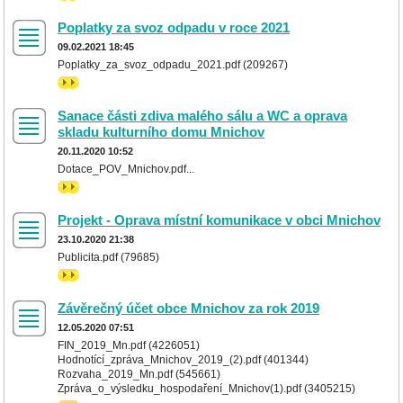
Poplatky za svoz odpadu v roce 2021
09.02.2021 18:45
Poplatky_za_svoz_odpadu_2021.pdf (209267)
>>
Sanace části zdiva malého sálu a WC a oprava
skladu kulturního domu Mnichov
20.11.2020 10:52
Dotace_POV_Mnichov.pdf...
>>
Projekt - Oprava místní komunikace v obci Mnichov
23.10.2020 21:38
Publicita.pdf (79685)
>>
Závěrečný účet obce Mnichov za rok 2019
12.05.2020 07:51
FIN_2019_Mn.pdf (4226051)
Hodnotící_zpráva_Mnichov_2019_(2).pdf (401344)
Rozvaha_2019_Mn.pdf (545661)
Zpráva_o_výsledku_hospodaření_Mnichov(1).pdf (3405215)