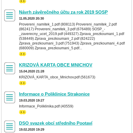
>>
Návrh závěrečného účtu za rok 2019 SOSP
11.05.2020 20:30
Provereni_namitek_1.pdf (808113) Provereni_namitek_2.pdf
(862417) Provereni_namitek_3.pdf (676489) SOSP_-
_zaverecny_ucet_2019.pdf (449327) Zprava_prezkoumani_1.pdf
(538449) Zprava_prezkoumani_2.pdf (824222)
Zprava_prezkoumani_3.pdf (751943) Zprava_prezkoumani_4.pdf
(680009) Zprava_prezkoumani_5.pdf...
>>
KRIZOVÁ KARTA OBCE MNICHOV
15.04.2020 21:28
KRIZOVÁ_KARTA_obce_Mnichov.pdf (561673)
>>
Informace o Poliklinice Strakonice
19.03.2020 19:27
Informace_Poliklinika.pdf (40559)
>>
DSO svazek obcí středního Pootaví
19.02.2020 19:29