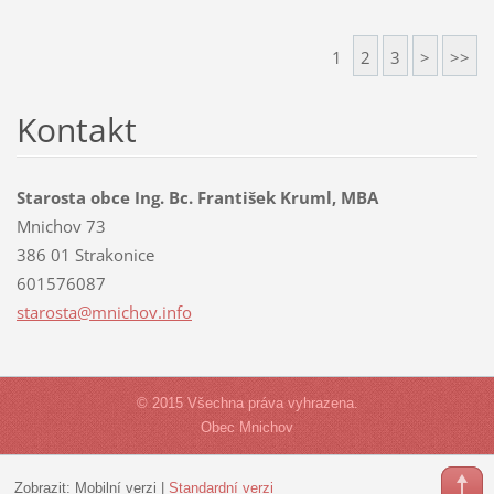
1
2
3
>
>>
Kontakt
Starosta obce Ing. Bc. František Kruml, MBA
Mnichov 73
386 01 Strakonice
601576087
starosta
@mnichov
.info
© 2015 Všechna práva vyhrazena.
Obec Mnichov
Zobrazit:
Mobilní verzi
|
Standardní verzi