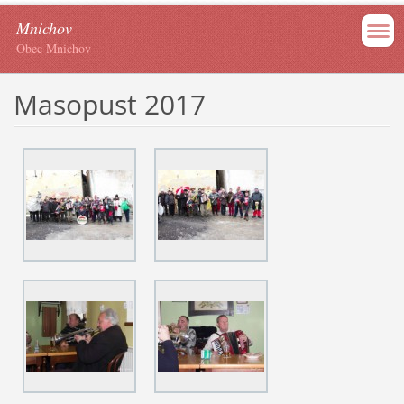
Mnichov
Obec Mnichov
Masopust 2017