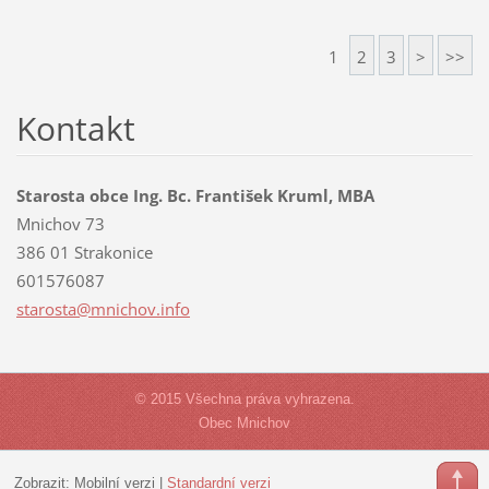
1
2
3
>
>>
Kontakt
Starosta obce Ing. Bc. František Kruml, MBA
Mnichov 73
386 01 Strakonice
601576087
starosta
@mnichov
.info
© 2015 Všechna práva vyhrazena.
Obec Mnichov
Zobrazit:
Mobilní verzi
|
Standardní verzi