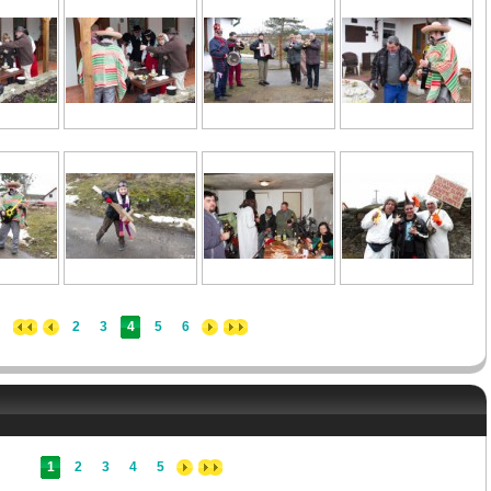
2
3
4
5
6
1
2
3
4
5