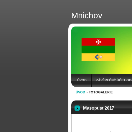
Mnichov
ÚVOD
ZÁVĚREČNÝ ÚČET OB
ÚVOD
FOTOGALERIE
KONTAKT
VÝKAZY
ROZP
Masopust 2017