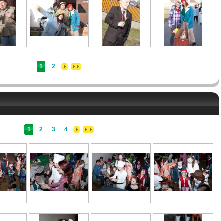
1
2
1
2
3
4