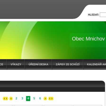
HLEDAT:
Obec Mnichov
CE
VÝKAZY
ÚŘEDNÍ DESKA
ZÁPISY ZE SCHŮZÍ
KALENDÁŘ AK
OČTOVÁ OPATŘENÍ
ZÁMĚR O PRODEJI POZEMKŮ
2
3
4
5
6