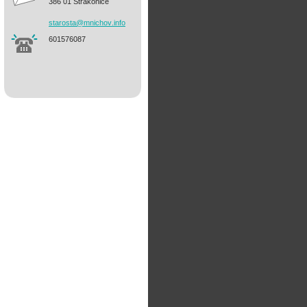
386 01 Strakonice
starosta
@mnichov
.info
601576087