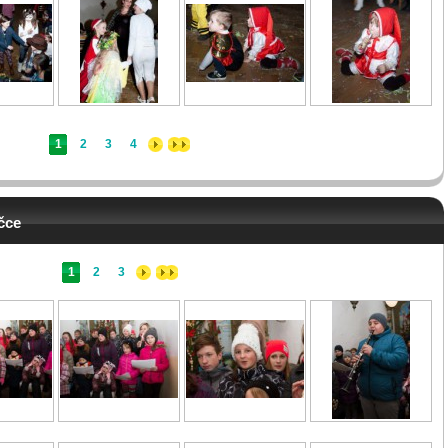
1
2
3
4
čce
1
2
3