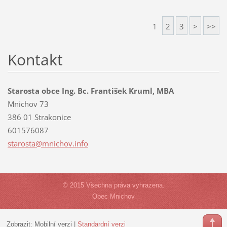
1
2
3
>
>>
Kontakt
Starosta obce Ing. Bc. František Kruml, MBA
Mnichov 73
386 01 Strakonice
601576087
starosta
@mnichov
.info
© 2015 Všechna práva vyhrazena.
Obec Mnichov
Zobrazit:
Mobilní verzi
|
Standardní verzi