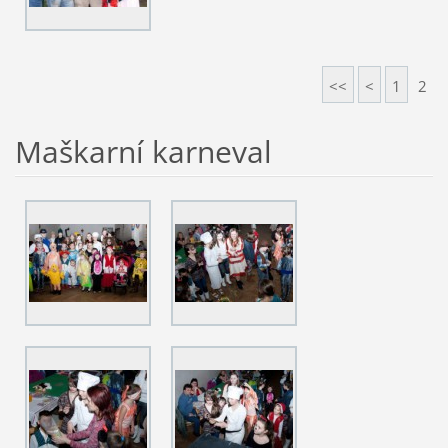
<<
<
1
2
Maškarní karneval