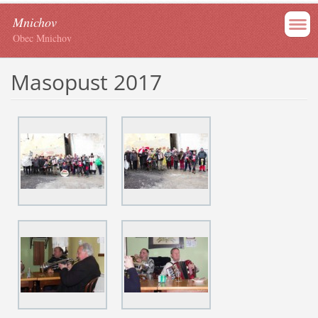
Mnichov
Obec Mnichov
Masopust 2017