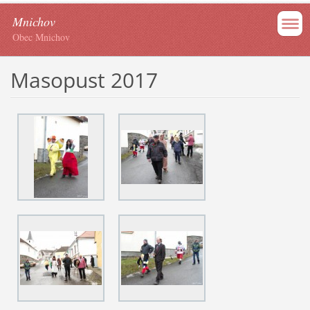
Mnichov
Obec Mnichov
Masopust 2017