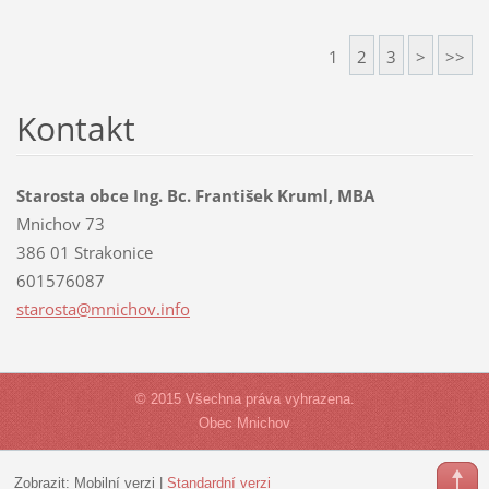
1
2
3
>
>>
Kontakt
Starosta obce Ing. Bc. František Kruml, MBA
Mnichov 73
386 01 Strakonice
601576087
starosta
@mnichov
.info
© 2015 Všechna práva vyhrazena.
Obec Mnichov
Zobrazit:
Mobilní verzi
|
Standardní verzi