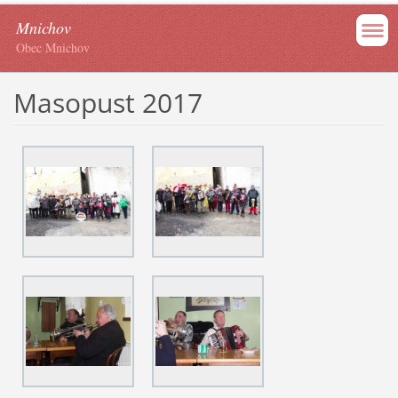
Mnichov
Obec Mnichov
Masopust 2017