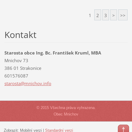
1
2
3
>
>>
Kontakt
Starosta obce Ing. Bc. František Kruml, MBA
Mnichov 73
386 01 Strakonice
601576087
starosta
@mnichov
.info
© 2015 Všechna práva vyhrazena.
Obec Mnichov
Zobrazit:
Mobilní verzi
|
Standardní verzi